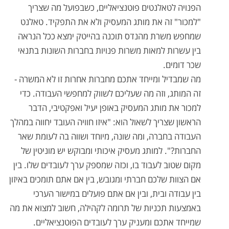
הפנויה לטאלנטים פוטנציאליים, כשבפועל מה שצריך
"למכור" זה את מותג המעסיק ולא את התפקיד. טאלנט
שמחפש משרת מהנדס תוכנה בהייטק ימצא ככל הנראה
בין עשרות למאות משרות פנויות בחברות השונות בתנאי
שכר דומים.
מה שמבדיל ומייחד אתכם מחברות אחרות זו לא המשרה -
זה המותג, וזה מה שעליכם לשווק למחפשי העבודה. כדי
למכור את מותג המעסיק באופן יעיל ואפקטיבי, הדבר
הראשון שצריך לשאול הוא: "איזו חוויה העובד יחווה במהלך
העבודה בחברה, ומה שונה, מיוחד ושווה בה לעומת שאר
החברות?". למותג מעסיק איכותי ומבוקש יש מוניטין של
מקום שטוב לעבוד בו, וכזה שמספק ערך לעובדים שלו. בין
אם הצוות שלכם חברתי ומגובש, בין אם אתם תומכים באיזון
בין עבודה ובית, ובין אם אתם פועלים במישור הערכי
באמצעות תכניות של תרומה לקהילה, חשוב למצוא את מה
שמייחד אתכם ומעניק ערך לעובדים הפוטנציאליים.