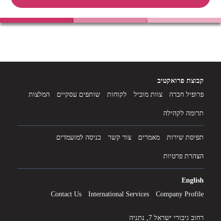
י
ש
י
ר
ל
:
:
קבוצת פרואקטיב
פרופיל חברה
צוות מוביל
לקוחות
שותפים עסקיים
המלצות
תרומה לקהילה
תפיסת שירות
מאמרים
צור קשר
כניסה למועמדים
הצהרת פרטיות
English
Contact Us
International Services
Company Profile
רחוב גיבורי ישראל 7, נתניה