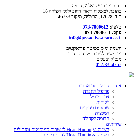
רחוב גיבורי ישראל 7, נתניה
כתובת למשלוח דואר: רחוב גלגלי הפלדה 16,
ת.ד. 12628, הרצליה, מיקוד 46733
טלפון:
073-7000612
פקס: 073-7000611
info@proactive-team.co.il
השמה וגיוס בשיטת פרואקטיב
נייד ישיר ללימור מלכה גרוסמן
מנכ"ל ובעלים
052-3354762
אודות קבוצת פרואקטיב
פרופיל החברה
צוות מוביל
לקוחות
שותפים עסקיים
המלצות
תרומה לקהילה
שירותים
השמה ו-Head Hunting למשרות סמנכ”לים ומנכ”לים
השמה ו-Head Hunting לדרגי ביניים