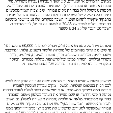
ממקום הלימודים או המגורים, סוג ואופי העבודה (עבודה משרדית מול
עבודת אבטחה או עבודה פיזית) ורלוונטיות העבודה לתחום לימודיו של
הסטודנט משקל גדול בבחירת מקום עבודה. אגב, צביה ואמיר מסכימים
ביניהם על השיקול של השתלבות במקום העבודה לאחר גמר הלימודים
בתפקיד שקשור לתחום הנלמד. השכר במקרים אלו נע בין שכר מינימום
בתוספת עמלות לשכר של 30-35 ₪ לשעה. על פי טל, לרוב מדובר ב-
"שכר סטודנט" של 24-25 ₪ לשעה.
עלות מחייתו של סטודנט אינה זולה, ויכולה להגיע ל- 60,000 ₪ בשנה על
פי שיטוט אקראי בפורומים של מוסדות הלימוד השונים. עלות זו מורכבת
משכר לימוד, מגורים, חשבונות, מזון, תחבורה ונסיעות, צילומים, ציוד
משרדי ובילויים. המחיר כמובן יכול להשתנות בתלות במגורים, המוסד
האקדמי בו הוא לומד, תרבות הצריכה שלו ומצבו המשפחתי.
מחשבון פשוט שתעשו תמצאו כי מציאת מקום העבודה הנכון יכול לסייע
לכם רבות בצמצום העלויות. למשל – מקום עבודה המספק לעובדיו
ארוחה חמה במהלך המשמרת, או אוטומאטית בוחר לשלם לעובד כרטיס
נסיעה חופשי-חודשי, או שגם מצייד את העובד בטלפון מטעם העבודה
בהחזקה מסובסדת מלאה או חלקית (חברות תקשורת למשל). גם חשוב
לזכור שהקלישאה "זמן שווה כסף" משחקת גם פה תפקיד חשוב: מקום
עבודה שמאפשר לסטודנט להשקיע את מרב מרצו בלימודיו יחסוך ממנו
השקעת זמן ומשאבים מיותרים בתקופת המבחנים לצורך השלמת החומר,