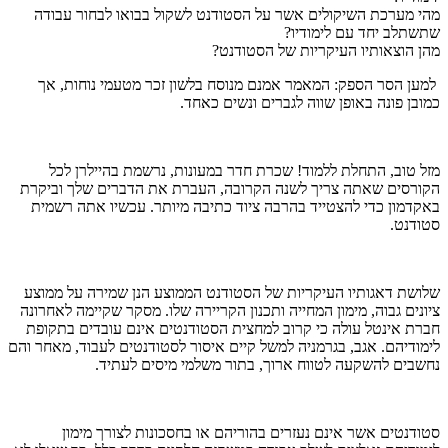
מהי מערכת השיקולים אשר על הסטודנט לשקול בבואו לבחור עבודה
שתשתלב יחד עם לימודיו?
מהן הוצאותיו העיקריות של הסטודנט?
למען הסר הספק: המאמר אמנם מנוסח בלשון זכר מטעמי נוחות, אך
כמובן פונה באופן שווה לגברים ונשים כאחד.
מזל טוב, התחלת ללמוד! שכרת חדר במעונות, נרשמת בהיילרן לכל
הקורסים שאתה צריך לשנה הקרובה, העברת את הדברים שלך וביקרת
באקדמון כדי להצטייד בהרבה ציוד כתיבה מיותר. עכשיו אתה רשמית
סטודנט.
שלושת דאגותיו העיקריות של הסטודנט הממוצע הנן שמירה על ממוצע
ציונים גבוה, מימון המחייה ותכנון הקריירה שלו. מסקר שקיימה לאחרונה
חברת אינטל עולה כי קרוב למחצית הסטודנטים אינם עובדים בתקופת
לימודיהם. אגב, בגרמניה למשל קיים איסור לסטודנטים לעבוד, מאחר והם
נחשבים להשקעה לטווח ארוך, בתור משלמי מיסים לעתיד.
סטודנטים אשר אינם נעזרים בהוריהם או בחסכונות לצורך מימון