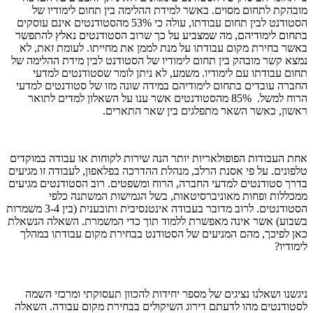
מובהקת לתחום מסוים. באשר למידת ההלימה בין תחום לימודיו של
הסטודנט לבין תחום עבודתו, עולה כי 53% מהסטודנטים אינם עוסקים
בתחום לימודיהם, מה שמצביע על כך שרוב הסטודנטים נאלץ להתפשר
באשר בחירת מקום עבודתו על מנת לממן את מחייתו. לעומת זאת, לא
נמצא קשר מובהק בין תחום לימודיו של הסטודנט לבין מידת ההלימה של
תחום עבודתו עם לימודיו. משמע, לא ניתן לומר שסטודנטים למדעי
החברה עובדים בתחום לימודיהם במידה שונה מזו של סטודנטים למדעי
הרוח למשל. 85% מהסטודנטים אשר ענו על השאלון למדים לתואר
ראשון, כאשר השאר מתפלגים בין שאר התארים.
אחת העבודות הפופולאריות יותר הנה שירות לקוחות או עבודה במוקדים
טלפונים. על פי אסנת הרלב, מנהלת ההדרכה בפלאפון, לעבודה זו מגיעים
בדרך סטודנטים למדעי החברה, הרוח ומשפטים. רוב הסטודנטים מגיעים
ממכללות ופחות מאוניברסיטאות, בשל הגמישות המשתנה כלפי
הסטודנטים. לרוב מדובר בעבודה אינטנסיבית ותובענית (בין 3-4 משמרות
בשבוע) אשר אינה מאפשרת ללמוד תוך כדי המשמרת. השאלה הנשאלת
כאן לפיכך, מהם המניעים של הסטודנט בבחירת מקום עבודתו במהלך
לימודיו?
ניגשנו ושאלנו נציגים של מספר יחידות להכוון תעסוקתי ומרכזי השמה
לסטודנטים מהו לדעתם דירוג השיקולים בבחירת מקום עבודה. השאלה