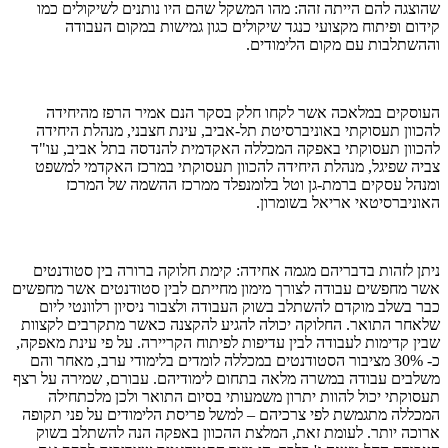
שהוצגה להם הייתה זהה: מהו המשקל שהם היו נותנים לשיקולים כמו
קידום ופיתוח מקצועי כנגד שיקולים כגון גמישות במקום העבודה
וההשתלבות עם מקום הלימודים.
העוסקים במלאכה אשר לקחו חלק בסקר הנם אמיר הרפז מהיחידה
להכוון תעסוקתי באוניברסיטת תל-אביב, עינת חצבני, מנהלת היחידה
להכוון תעסוקתי באפקה המכללה האקדמית להנדסה בתל אביב, עו"ד
צביה שפיגל, מנהלת היחידה להכוון תעסוקתי במרכז האקדמי למשפט
ומנהל עסקים ברמת-גן וטל בלומנפלד ממרכז ההשמה של המרכז
האוניברסיטאי אריאל בשומרון.
ניתן לזהות בדבריהם מגמה אחידה: קימת חלוקה ברורה בין סטודנטים
אשר מחפשים עבודה לצורך מימון מחייתם לבין סטודנטים אשר מחפשים
כבר בשלב מוקדם להשתלב בשוק העבודה ולצבור ניסיון רלוונטי ליום
שלאחר התואר. החלוקה יכולה להגיע להקצנה כאשר מתקרבים לקצוות
שבין קדימות לעבודה לבין עדיפות לפיתוח הקריירה. על פי עינת מאפקה,
כ- 30% מציבור הסטודנטים במכללה לומדים בלימודי ערב, מאחר והם
משלבים עבודה במשרה מלאה בתחום לימודיהם. עבורם, שמירה על רצף
תעסוקתי יכול להוות יתרון משמעותי בסיום התואר ולכן מלכתחילה
המכללה מתגמשת לפי צרכיהם – למשל פריסת הלימודים על פני תקופה
ארוכה יותר. לעומת זאת, המלצת ההכוון באפקה הנה להשתלב בשוק