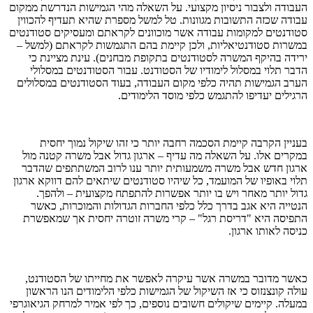
העבודה ולצבור ניסיון מקצועי. על השאלה מהי הגמישות הנדרשת ממקום
עבודה שכזה התשובות מגוונות. טל למשל מספרת שהיא תעדיף להכווין
סטודנטים למקומות עבודה אשר מוכוונים לקראתם ומעסיקים סטודנטים
במשרות סטודנטיאליות, ולכן קיימת בהם התגמשות לקראתם (למשל –
ירידה בהיקף המשרה לסטודנטים בתקופת מבחנים). עינת מציינת כי
הדבר תלוי במסלול לימודיו של הסטודנט. עבור הסטודנטים במסלולי
הערב הגמישות תהיה כלפי מקום העבודה, בעוד הסטודנטים במסלולים
הרגילים יעדיפו להתגמש כלפי מוסד הלימודים.
בעניין הקרבה קיימת הסכמה רחבה יותר כי זהו שיקול נמוך יחסית
במקרים אלו. על השאלה מה עדיף – ארגון גדול אבל משרה קטנה מול
ארגון חדש אבל משרה משמעותית יותר ענו לרוב המשתתפים שהדבר
תלוי באופיו של המועמד, כל שיהיו סטודנטים שיתאים להם דווקא ארגון
גדול יותר מאחר ויש בו יותר אפשרות להתפתח מקצועית – ולהפך.
הנטייה היא אגב בדרך כלל כלפי החברות הגדולות והמוכרות, כאשר
התפיסה היא "דריסת רגל" – קרי משרה זוטרה יחסית אך שמאפשרת
כניסה לאותו ארגון.
כאשר מדובר במשרה אשר עיקרה לאפשר את מחייתו של הסטודנט,
עולה קונצנזוס כי אז השיקול של הגמישות כלפי הלימודים הנו הראשון
במעלה. קיימים שיקולים חשובים נוספים, כך לפי אמיר למרחק הגיאוגרפי