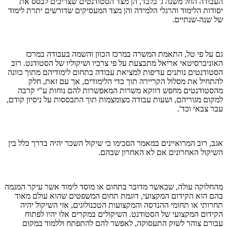
העבודה החל משנה ג' בלבד, הן מצד הסטודנטים שצריכים לבסס את
יסודות הלימוד והרגלי הלמידה והן מצד המעסיקים שדורשים יתרת לימוד
של שנה-שנתיים.
גם על פי טל, התאמת המשרה במרכז הכוון והשמה בעבודה במרכז
האוניברסיטאי אריאל מתבצעת על פי צרכיו ושיקוליו של הסטודנט. רוב
הסטודנטים נותנים עדיפות למציאת עבודה בתחום לימודיהם מתוך כוונה
להתחיל את מסלול הקריירה תוך כדי הלימודים, אך עם זאת, חלק
מהסטודנטים מחפש דווקא משרות המאפשרות להם נוחות ע"י קרבה
למקום מגוריהם, ושעות עבודה מצומצמות תוך התבססות על ניסיון קודם,
עבר צבאי וכד'.
אגב, רוב המרואיינים במאמר הסכימו כי שיקול השכר יהיה בדרך כלל בין
השיקול האחרונים אם לא האחרון שבהם.
מהחלוקה עולה, שכאשר מדובר בתחום או מוסד לימוד אשר עיקר המגמה
בהם הוא הקידום המקצועי, דוגמת תחום המשפטים שהוא עולם מאוד
תחרותי או תחומי ההנדסה והמקצועות הטכנולוגים, אזי השיקול יהיה
הקידום המקצועי של הסטודנט. השיקולים במקרים אלו יהיו לפתוח
עבורם צוהר לשוק התעסוקה, לאפשר להם להתפתח וללמוד במקום