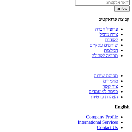
איש
אימייל:
קשר:
שליחה
קבוצת פרואקטיב
פרופיל חברה
צוות מוביל
לקוחות
שותפים עסקיים
המלצות
תרומה לקהילה
תפיסת שירות
מאמרים
צור קשר
כניסה למועמדים
הצהרת פרטיות
English
Company Profile
International Services
Contact Us