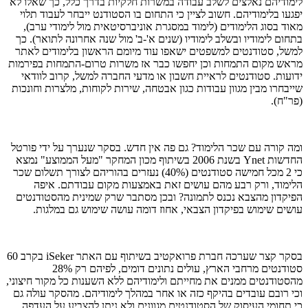
לימודיהם נאלצים לשלב עבודה במשרות חלקיות בדרך כלל, כך שאלו לא
יפגעו בלימודיהם. חשוב לציין כי התחום בו הסטודנט ייבחר לעבוד תלוי
מאוד בסוג הלימודים (לימוד במסגרת אוניברסיטאית מול לימודי ערב),
בתחום לימודיו ובשלב לימודיו (שנים א'-ב' מול שנה אחרונה לתואר). כך
למשל, סטודנטים למשפטים ישאפו עוד מיומם הראשון בלימודים לאתר
מראש מקום התמחות וכן יחפשו כבר אז משרות טרום-התמחות בפירמות
ידועות. סטודנטים לראיית חשבון או מדעי החברה למשל, קרוב לוודאי
שייבחרו מבין מגוון עבודות כגון אבטחה, שירות לקוחות, מלצרות וחונכות
(פר"ח).
ומה קורה עם שכר הלימוד? גם פה אין חדש. בסקר שנערך על ידי פורטל
החדשות Ynet בשנת 2006 בשיתוף מכון המחקר "מעל הממוצע" נמצא
כי 2 מכל חמישה סטודנטים (40%) נעזרים בהוריהם לצורך תשלום שכר
הלימוד, ורק רבע מהם עושים זאת באמצעות מקום עבודתם. איפה
הפיקדון מהצבא נכנס לתמונה? ובכן מסתבר שרק שמינית מהסטודנטים
עושים שימוש בפיקדון הצבאי, אחוז דומה עושה שימוש גם במלגות.
בסקר קצר שערכה חברת פרואקטיב בשיתוף עם האתר iSeker בקרב 60
סטודנטים מרחבי הארץ, עולים נתונים דומים, לפיהם רק 28%
מהסטודנטים ממנים את מחייתם ולימודיהם ללא השענות כל מקור חיצוני,
וכי רובם עובדים בהיקף כזה או אחר במהלך לימודיהם. מהסקר עולה גם
כי תחומי העיסוק של הסטודנטים מגוונים ולא ניתן להצביע על העדפה