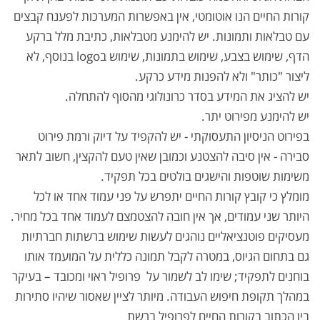
קורות החיים הנו אוטומטי, אין באפשרות המערכות לפענח קבצים
עם טבלאות ותמונות. יש להימנע מטבלאות, כתיבת מלל ברקע
הדף, שימוש בצבע, שימוש בתמונות, שימוש בlogo בנוסף, לא
ליצור "כותר" ולא להפנות מידע כרקע.
יש להציג את המידע בסדר כרונולוגי מהסוף להתחלה.
יש להימנע מפירוט יתר.
בפירוט הניסיון התעסוקתי - יש להקפיד על דיוק ורמת פירוט
סבירה - אין סיבה להצטנע וכמובן שאין טעם להקצין, חשוב לתאר
משימות שוטפות והישגים בולטים בכל תפקיד.
מומלץ כי קובץ קורות החיים יתפרש על פני עמוד אחד או לכל
היותר שני עמודים, אך אין חובה להצטמצם לעמוד אחד בכל מחיר.
מעסיקים פוטנציאליים נוהגים לעשות שימוש ברשתות חברתיות
גם בתחום הגיוס, במטרה לקבל תמונה כללית על המועמד אותו
בוחנים לתפקיד; שימו לב לשמור על פרופיל ראוי ומכובד – בעיקר
במהלך תקופת חיפוש העבודה. מיותר לציין שאסור שיהיו סתירות
בין הכתוב בקורות החיים לפרופיל ברשת